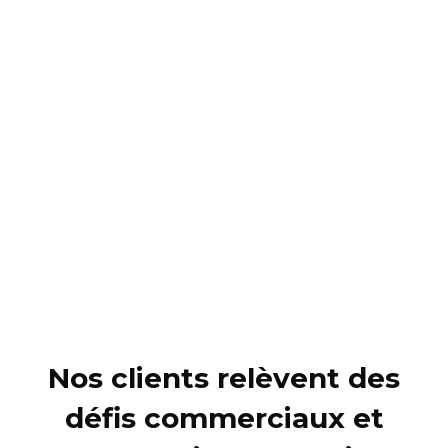
OFFRES CLÉS
Expérience client omnicanale
Numérisation des points de vente
Fonctionnement intelligent de la chaîne
d'approvisionnement et de livraison
Gestion intelligente des transports et des
terminaux
Opérations logistiques et postales
Nos clients relèvent des
défis commerciaux et