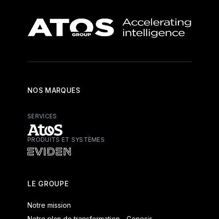
NOS MARQUES
SERVICES
PRODUITS ET SYSTÈMES
Atos - Services
Eviden - Produits et systèmes
LE GROUPE
Notre mission
Notre plan de transformation - Genesis