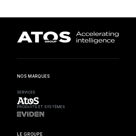
NOS MARQUES
SERVICES
PRODUITS ET SYSTÈMES
Atos - Services
Eviden - Produits et systèmes
LE GROUPE