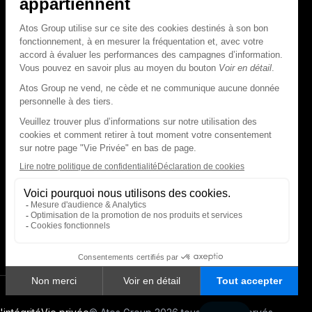
Calendrier financier
Communiqués de presse financiers
CAPITAL & DETTE
Structure financière
Opérations financières
Couverture des analystes
Dette
Rapports financiers destinés aux
créanciers