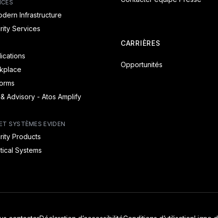
ICES
dern Infrastructure
ity Services
CARRIÈRES
lications
Opportunités
rkplace
forms
 & Advisory - Atos Amplify
ET SYSTÈMES EVIDEN
ity Products
itical Systems