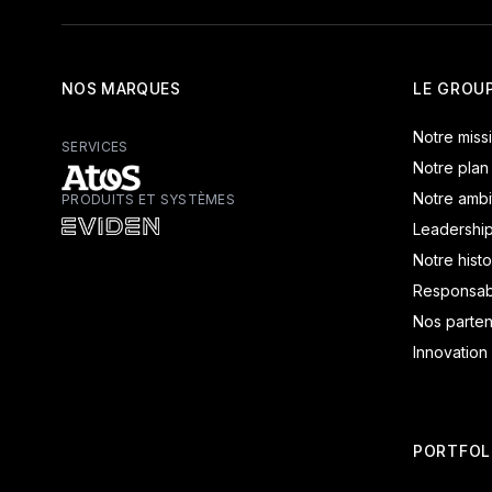
NOS MARQUES
LE GROU
Notre miss
SERVICES
Notre plan
Notre ambi
PRODUITS ET SYSTÈMES
Atos - Services
Leadershi
Eviden - Produits et systèmes
Notre histo
Responsabi
Nos parten
Innovation
PORTFOL