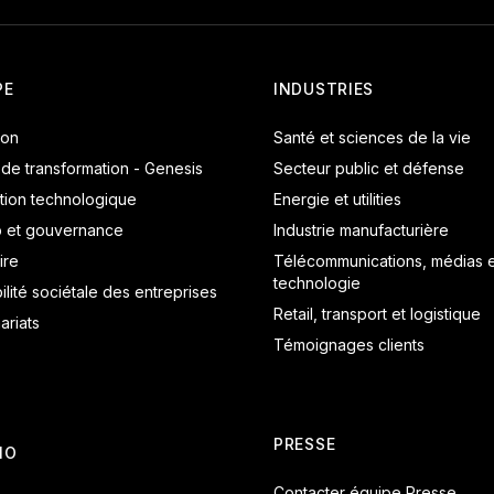
PE
INDUSTRIES
ion
Santé et sciences de la vie
 de transformation - Genesis
Secteur public et défense
tion technologique
Energie et utilities
p et gouvernance
Industrie manufacturière
ire
Télécommunications, médias e
technologie
lité sociétale des entreprises
Retail, transport et logistique
ariats
Témoignages clients
PRESSE
IO
Contacter équipe Presse