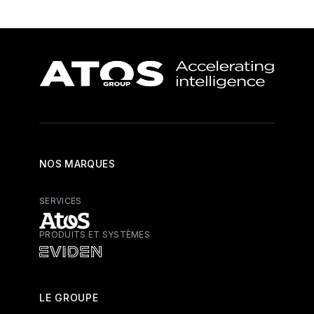
NOS MARQUES
SERVICES
PRODUITS ET SYSTÈMES
Atos - Services
Eviden - Produits et systèmes
LE GROUPE