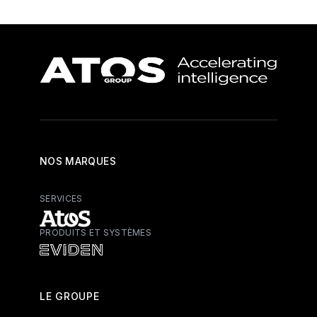
NOS MARQUES
SERVICES
PRODUITS ET SYSTÈMES
Atos - Services
Eviden - Produits et systèmes
LE GROUPE