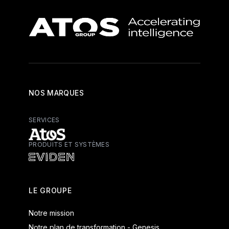
NOS MARQUES
SERVICES
PRODUITS ET SYSTÈMES
Atos - Services
Eviden - Produits et systèmes
LE GROUPE
Notre mission
Notre plan de transformation - Genesis