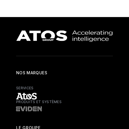
NOS MARQUES
SERVICES
PRODUITS ET SYSTÈMES
Atos - Services
Eviden - Produits et systèmes
LE GROUPE