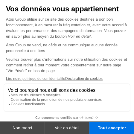
considérées uniquement comme des projets. En
particulier, toute décision relative aux
informations ou aux projets mentionnés dans ce
document et à leurs modalités sera prise après
la finalisation de l’analyse approfondie en cours
concernant les aspects fiscaux, juridiques,
opérationnels, financiers, RH et tout autre
aspect pertinent, reste sous réserve des
conditions générales de marché et serait
soumise aux processus usuels, notamment
l’approbation des organes de gouvernance et
des actionnaires ainsi que la consultation des
instances représentatives du personnel
concernées, conformément aux lois et
réglementations en vigueur.