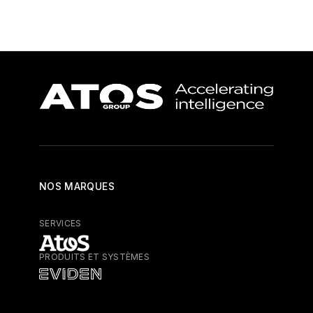
NOS MARQUES
SERVICES
PRODUITS ET SYSTÈMES
Atos - Services
Eviden - Produits et systèmes