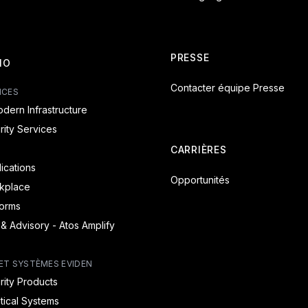
PRESSE
IO
Contacter équipe Presse
ICES
dern Infrastructure
ity Services
CARRIÈRES
lications
Opportunités
rkplace
forms
 & Advisory - Atos Amplify
ET SYSTÈMES EVIDEN
ity Products
itical Systems