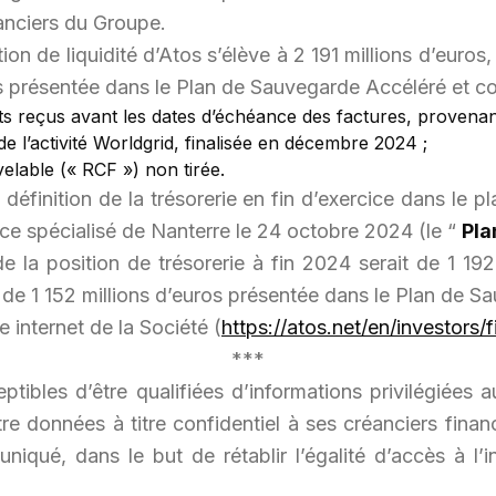
anciers du Groupe.
n de liquidité d’Atos s’élève à 2 191 millions d’euros, 
ros présentée dans le Plan de Sauvegarde Accéléré et 
ts reçus avant les dates d’échéance des factures, provenant
de l’activité Worldgrid, finalisée en décembre 2024 ;
velable (« RCF ») non tirée.
définition de la trésorerie en fin d’exercice dans le 
ce spécialisé de Nanterre le 24 octobre 2024 (le “
Pla
e la position de trésorerie à fin 2024 serait de 1 192
4 de 1 152 millions d’euros présentée dans le Plan de 
te internet de la Société (
https://atos.net/en/investors/f
***
tibles d’être qualifiées d’informations privilégiées
e données à titre confidentiel à ses créanciers finan
iqué, dans le but de rétablir l’égalité d’accès à l’i