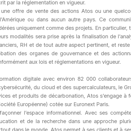
it par la réglementation en vigueur.
une offre de vente des actions Atos ou une quelconq
d’Amérique ou dans aucun autre pays. Ce communiq
dérées uniquement comme des projets. En particulier, t
rs modalités sera prise après la finalisation de l’a
inanciers, RH et de tout autre aspect pertinent, et re
bation des organes de gouvernance et des actionnai
formément aux lois et réglementations en vigueur.
formation digitale avec environ 82 000 collaborateurs
ybersécurité, du cloud et des supercalculateurs, le Gr
vices et produits de décarbonation, Atos s’engage à f
Société Européenne) cotée sur Euronext Paris.
façonner l’espace informationnel. Avec ses compéte
ucation et de la recherche dans une approche pluric
artout dans le monde, Atos permet à ses clients et à se