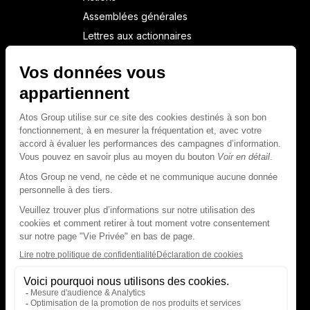
Assemblées générales
Lettres aux actionnaires
NEWSROOM FINANCIÈRE
Calendrier financier
Communiqués de presse financiers
CAPITAL & DETTE
Structure financière
Opérations financières
Couverture des analystes
Dette
Rapports financiers destinés aux
créanciers