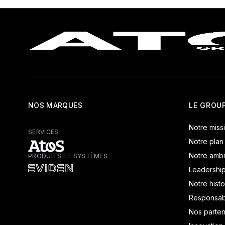
NOS MARQUES
LE GROU
Notre miss
SERVICES
Notre plan
Notre ambi
PRODUITS ET SYSTÈMES
Atos - Services
Leadershi
Eviden - Produits et systèmes
Notre histo
Responsabi
Nos parten