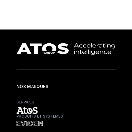
NOS MARQUES
SERVICES
PRODUITS ET SYSTÈMES
Atos - Services
Eviden - Produits et systèmes