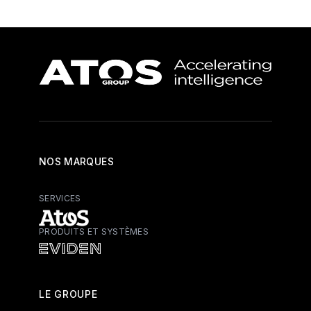
NOS MARQUES
SERVICES
PRODUITS ET SYSTÈMES
Atos - Services
Eviden - Produits et systèmes
LE GROUPE