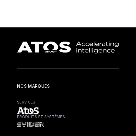
NOS MARQUES
SERVICES
PRODUITS ET SYSTÈMES
Atos - Services
Eviden - Produits et systèmes