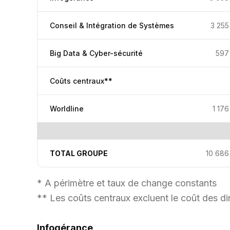
Conseil & Intégration de Systèmes
3 255
Big Data & Cyber-sécurité
597
Coûts centraux**
Worldline
1 176
TOTAL GROUPE
10 686
* A périmètre et taux de change constants
** Les coûts centraux excluent le coût des di
Infogérance