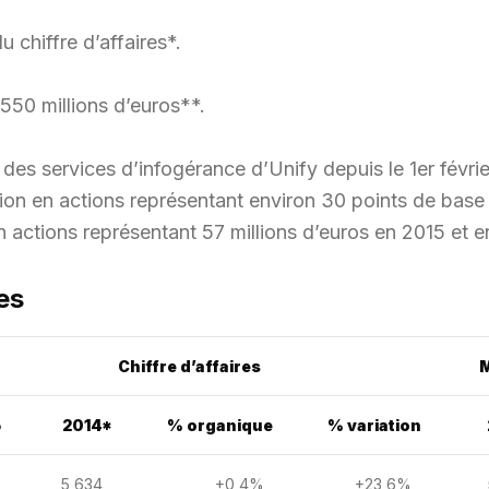
chiffre d’affaires*.
 550 millions d’euros**.
n des services d’infogérance d’Unify depuis le 1er févri
on en actions représentant environ 30 points de base
 actions représentant 57 millions d’euros en 2015 et e
es
Chiffre d’affaires
M
5
2014*
% organique
% variation
5 634
+0,4%
+23,6%