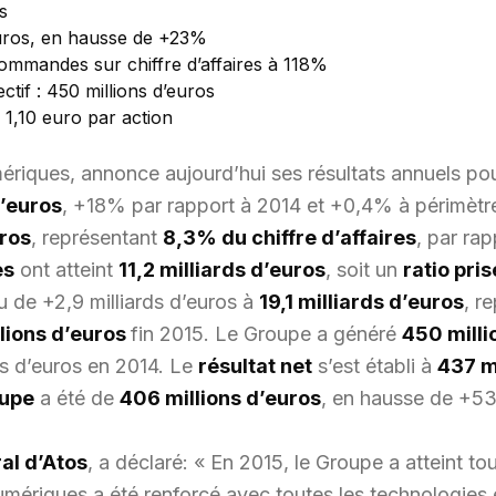
s
euros, en hausse de +23%
ommandes sur chiffre d’affaires à 118%
ctif : 450 millions d’euros
1,10 euro par action
mériques, annonce aujourd’hui ses résultats annuels po
d’euros
, +18% par rapport à 2014 et +0,4% à périmètr
uros
, représentant
8,3% du chiffre d’affaires
, par ra
es
ont atteint
11,2 milliards d’euros
, soit un
ratio pri
u de +2,9 milliards d’euros à
19,1 milliards d’euros
, r
lions d’euros
fin 2015. Le Groupe a généré
450 milli
ns d’euros en 2014. Le
résultat net
s’est établi à
437 m
oupe
a été de
406 millions d’euros
, en hausse de +5
al d’Atos
, a déclaré: « En 2015, le Groupe a atteint to
umériques a été renforcé avec toutes les technologies 