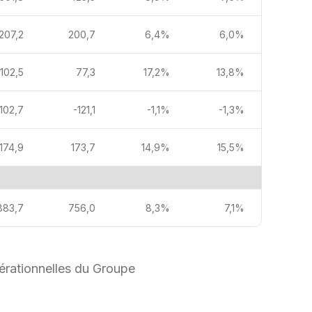
207,2
200,7
6,4%
6,0%
102,5
77,3
17,2%
13,8%
102,7
-121,1
-1,1%
-1,3%
174,9
173,7
14,9%
15,5%
883,7
756,0
8,3%
7,1%
pérationnelles du Groupe