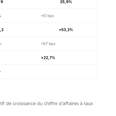
,9
25,9%
%
+51 bps
,2
+53,2%
%
+87 bps
+22,7%
9
if de croissance du chiffre d’affaires à taux