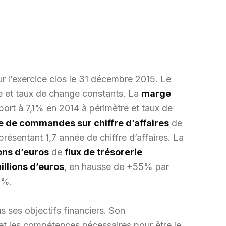
ur l’exercice clos le 31 décembre 2015. Le
e et taux de change constants. La
marge
pport à 7,1% en 2014 à périmètre et taux de
se de commandes sur chiffre d’affaires
de
eprésentant 1,7 année de chiffre d’affaires. La
ons d’euros
de
flux de trésorerie
illions d’euros
, en hausse de +55% par
3%.
us ses objectifs financiers. Son
et les compétences nécessaires pour être le