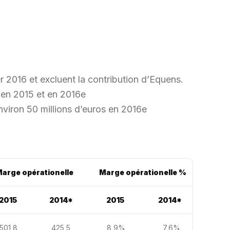
er 2016 et excluent la contribution d’Equens.
 en 2015 et en 2016e
nviron 50 millions d’euros en 2016e
arge opérationelle
Marge opérationelle %
2015
2014*
2015
2014*
501,8
425,5
8,9%
7,6%