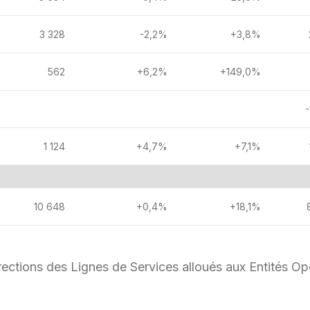
3 328
-2,2%
+3,8%
562
+6,2%
+149,0%
-
1 124
+4,7%
+7,1%
10 648
+0,4%
+18,1%
rections des Lignes de Services alloués aux Entités O