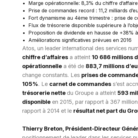
Marge opérationnelle: 8,3% du chiffre d’affaire
Prise de commandes record : 11,2 milliards d’
Fort dynamisme au 4ème trimestre : prise de c
Flux de trésorerie disponible supérieure à l’obje
Proposition de dividende en hausse de +38% à 
Améliorations significatives prévues en 2016
Atos, un leader international des services nu
chiffre d’affaires
a atteint
10 686 millions 
opérationnelle
a été de
883,7 millions d’e
change constants. Les
prises de command
105%
. Le
carnet de commandes
s’est accr
trésorerie nette
du Groupe a atteint
593 mil
disponible
en 2015, par rapport à 367 millio
rapport à 2014 et le
résultat net part du Gr
Thierry Breton, Président-Directeur Génér
positionnement de leader dans les services n