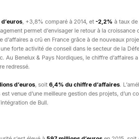
s d’euros
, +3,8% comparé à 2014, et
-2,2%
à taux de
ement permet d’envisager le retour à la croissance or
 d’affaires a crû en France grâce à de nouveaux projet
ne forte activité de conseil dans le secteur de la Défe
. Au Benelux & Pays Nordiques, le chiffre d’affaires a 
re redressé.
lions d’euros
, soit
6,4% du chiffre d’affaires
. L’amé
st venue d’une meilleure gestion des projets, d’un contr
intégration de Bull.
rité s’est élevé à
597 millions d’euros
en 2015, soit