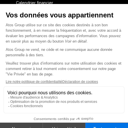
Calendrier financier
Communiqués de presse financiers
CAPITAL & DETTE
Structure financière
Opérations financières
Couverture des analystes
Dette
Rapports financiers destinés aux créanciers
linkedin
x-twitter
youtube
Nous contacter
Déclaration d’accessibilité
Conditions d’utilisation
Ligne d'intégrité
Vie privée
© Atos Group 2026 tous droits réservés