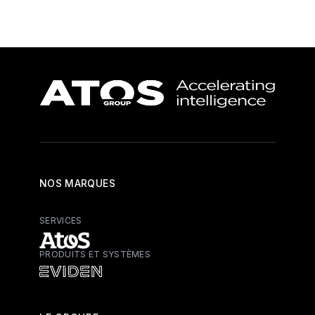
NOS MARQUES
SERVICES
PRODUITS ET SYSTÈMES
Atos - Services
Eviden - Produits et systèmes