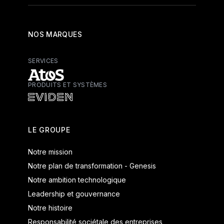
NOS MARQUES
SERVICES
PRODUITS ET SYSTÈMES
Atos - Services
Eviden - Produits et systèmes
LE GROUPE
Notre mission
Notre plan de transformation - Genesis
Notre ambition technologique
Leadership et gouvernance
Notre histoire
Responsabilité sociétale des entreprises