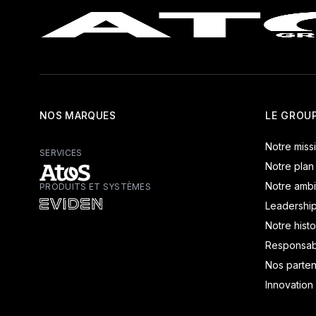
NOS MARQUES
LE GROU
Notre miss
SERVICES
Notre plan
Notre ambi
PRODUITS ET SYSTÈMES
Atos - Services
Leadershi
Eviden - Produits et systèmes
Notre histo
Responsabi
Nos parten
Innovation