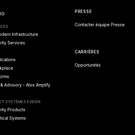
PRESSE
IO
Contacter équipe Presse
ICES
dern Infrastructure
ity Services
CARRIÈRES
lications
Opportunités
rkplace
forms
 & Advisory - Atos Amplify
ET SYSTÈMES EVIDEN
ity Products
itical Systems