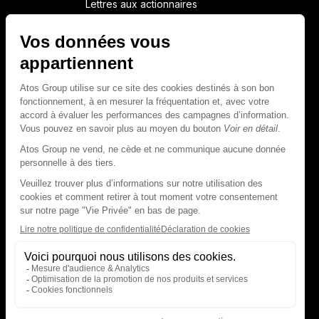
Lettres aux actionnaires
NEWSROOM FINANCIÈRE
Calendrier financier
Communiqués de presse financiers
CAPITAL & DETTE
Structure financière
Opérations financières
Couverture des analystes
Dette
Rapports financiers destinés aux
créanciers